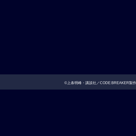
©上条明峰・講談社／CODE:BREAKER製