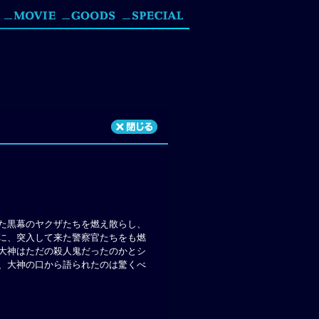
た黒幕のヤクザたちを燃え散らし、
に、突入して来た警察官たちをも燃
大神はただの殺人鬼だったのかとシ
、大神の口から語られたのは驚くべ
！