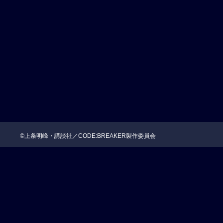
©上条明峰・講談社／CODE:BREAKER製作委員会